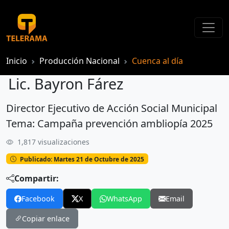
Inicio
Producción Nacional
Cuenca al día
Lic. Bayron Fárez
Director Ejecutivo de Acción Social Municipal
Lic. Bayron Fárez
Tema: Campaña prevención ambliopía 2025
1,817 visualizaciones
Publicado: Martes 21 de Octubre de 2025
Compartir:
Facebook
X
WhatsApp
Email
Copiar enlace