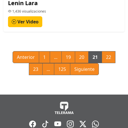
Lenin Lara
1,436 visualizaciones
Ver Video
Anterior
1
...
19
20
21
22
23
...
125
Siguiente