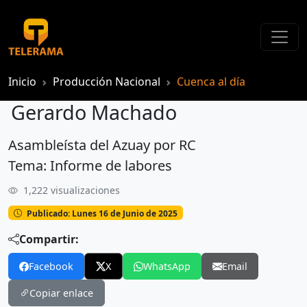
Inicio
Producción Nacional
Cuenca al día
Gerardo Machado
Asambleísta del Azuay por RC
Gerardo Machado
Tema: Informe de labores
1,222 visualizaciones
Publicado: Lunes 16 de Junio de 2025
Compartir:
Facebook
X
WhatsApp
Email
Copiar enlace