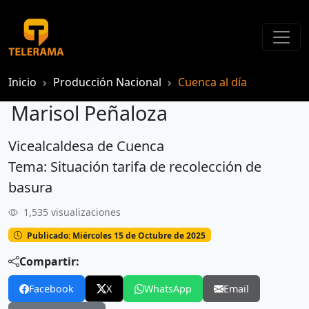
Inicio
Producción Nacional
Cuenca al día
Marisol Peñaloza
Vicealcaldesa de Cuenca
Marisol Peñaloza
Tema: Situación tarifa de recolección de
basura
1,535 visualizaciones
Publicado: Miércoles 15 de Octubre de 2025
Compartir:
Facebook
X
WhatsApp
Email