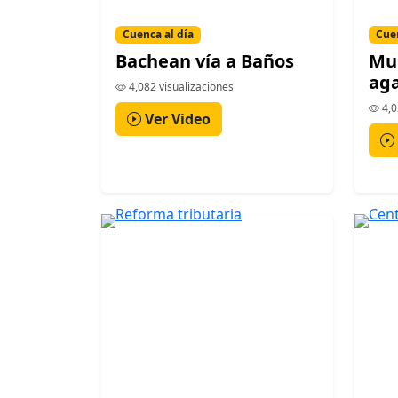
Cuenca al día
Cuen
Bachean vía a Baños
Mun
aga
4,082 visualizaciones
4,0
Ver Video