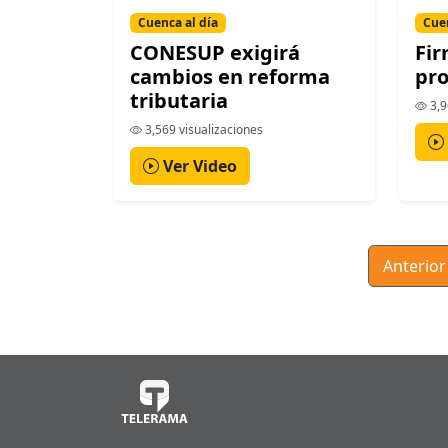
Cuenca al día
Cuen
CONESUP exigirá
Fir
cambios en reforma
pr
tributaria
3,9
3,569 visualizaciones
Ver Video
Anterior