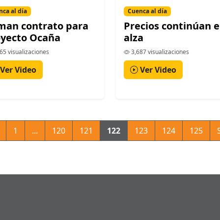
ca al día
Cuenca al día
man contrato para
Precios continúan 
oyecto Ocaña
alza
65 visualizaciones
3,687 visualizaciones
Ver Video
Ver Video
1
...
120
121
122
123
124
125