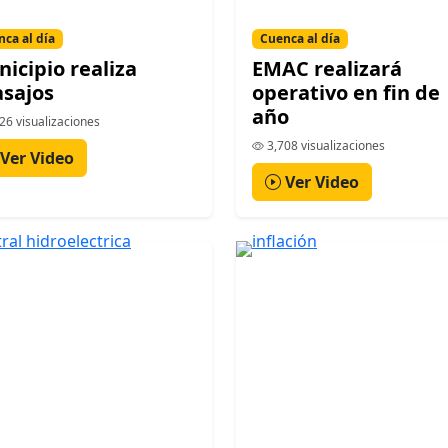
ca al día
Cuenca al día
icipio realiza
EMAC realizará
sajos
operativo en fin de
año
26 visualizaciones
3,708 visualizaciones
Ver Video
Ver Video