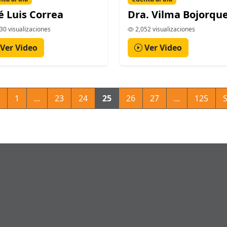
é Luis Correa
Dra. Vilma Bojorqu
30 visualizaciones
2,052 visualizaciones
Ver Video
Ver Video
1
...
23
24
25
26
27
...
125
S