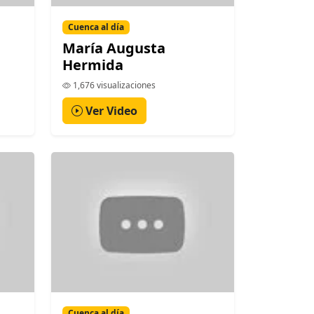
Cuenca al día
María Augusta
Hermida
1,676 visualizaciones
Ver Video
Cuenca al día