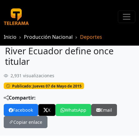
Inicio
Producción Nacional
Deportes
River Ecuador define once
titular
2,931 visualizaciones
River Ecuador define once titular
Publicado: Jueves 07 de Mayo de 2015
Compartir:
Facebook
X
WhatsApp
Email
Copiar enlace