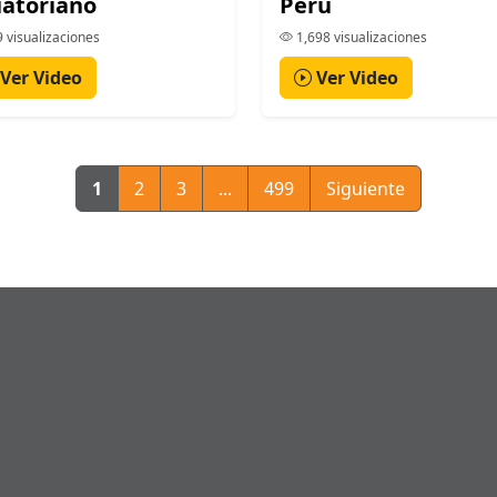
atoriano
Perú
 visualizaciones
1,698 visualizaciones
Ver Video
Ver Video
1
2
3
...
499
Siguiente