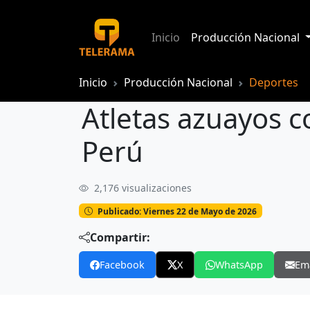
Inicio
Producción Nacional
Inicio
Producción Nacional
Deportes
Atletas azuayos c
Perú
2,176 visualizaciones
Atletas azuayos competirán en el inte
Publicado: Viernes 22 de Mayo de 2026
Compartir:
Facebook
X
WhatsApp
Em