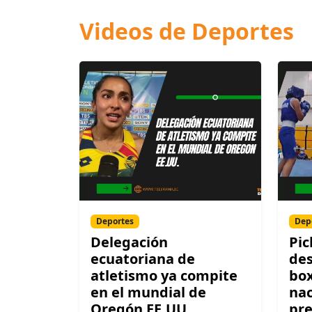
Videos de Deportes
Deportes
Dep
Delegación
Pic
ecuatoriana de
des
atletismo ya compite
box
en el mundial de
nac
Oregón EE.UU.
pre