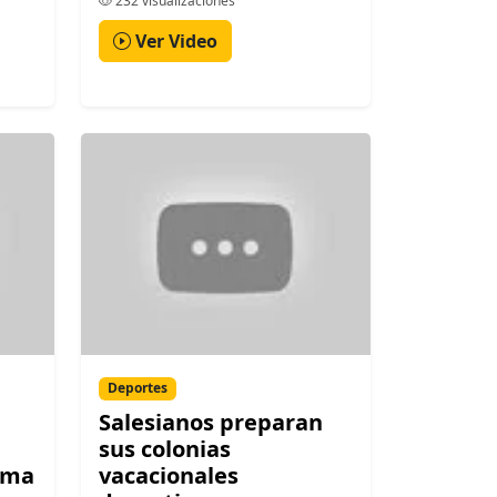
232 visualizaciones
Ver Video
Deportes
Salesianos preparan
sus colonias
ima
vacacionales