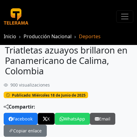
Inicio
Producción Nacional
Deportes
Triatletas azuayos brillaron en
Panamericano de Calima,
Colombia
900 visualizaciones
Triatletas azuayos brillaron en Panamericano de Calima, Colombia
Publicado: Miércoles 18 de Junio de 2025
Compartir:
Facebook
X
WhatsApp
Email
Copiar enlace