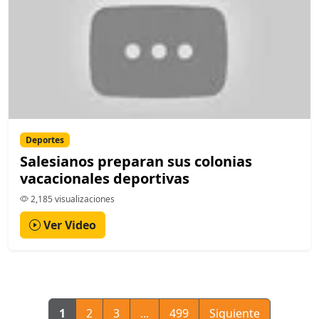
Deportes
Salesianos preparan sus colonias
vacacionales deportivas
2,185 visualizaciones
Ver Video
1
2
3
...
499
Siguiente