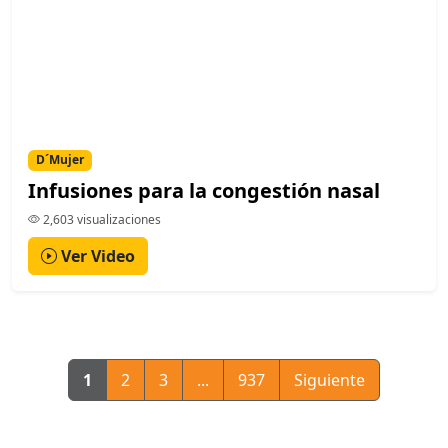
D´Mujer
Infusiones para la congestión nasal
2,603 visualizaciones
Ver Video
1
2
3
...
937
Siguiente