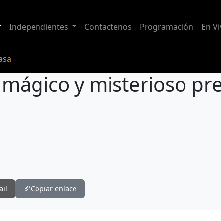
Independientes
Contactenos
Programación
En Vi
casa
 mágico y misterioso pr
ail
Copiar enlace