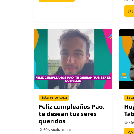
104
Esta es tu casa
Esta
Feliz cumpleaños Pao,
Ho
te desean tus seres
Tab
queridos
368
69 visualizaciones