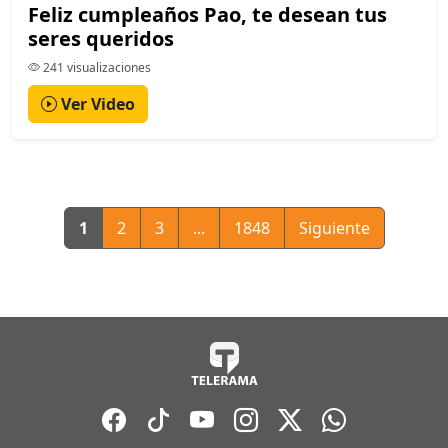
Feliz cumpleaños Pao, te desean tus
seres queridos
241 visualizaciones
Ver Video
1
2
3
...
1848
Siguiente