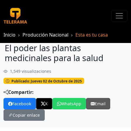
Inicio
Producción Nacional
Esta es tu casa
El poder las plantas
medicinales para la salud
1,549 visualizaciones
El poder las plantas medicinales para la salud
Publicado: Jueves 02 de Octubre de 2025
Compartir:
Facebook
X
WhatsApp
Email
Copiar enlace