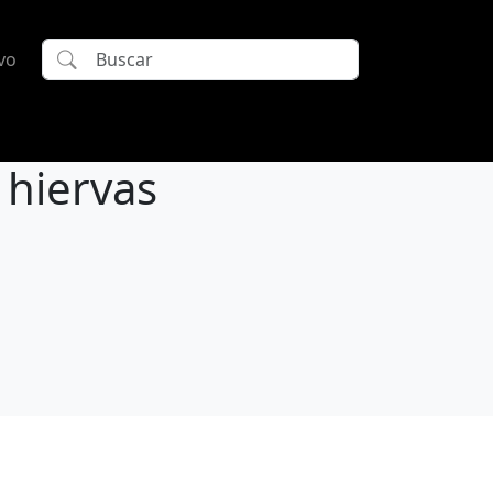
vo
 hiervas