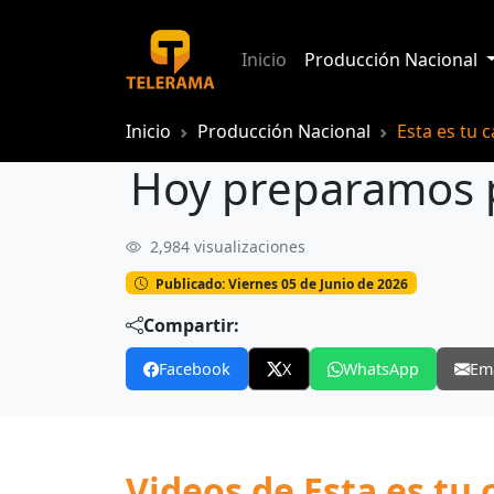
Inicio
Producción Nacional
Inicio
Producción Nacional
Esta es tu 
Hoy preparamos po
2,984 visualizaciones
Hoy preparamos pollo al horno a las fi
Publicado: Viernes 05 de Junio de 2026
Compartir:
Facebook
X
WhatsApp
Em
Videos de Esta es tu 