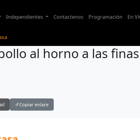
Independientes
Contactenos
Programación
En Vi
casa
llo al horno a las finas
nas hiervas
ail
Copiar enlace
casa