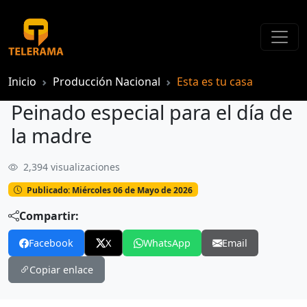
Inicio
Producción Nacional
Esta es tu casa
Peinado especial para el día de
la madre
2,394 visualizaciones
Peinado especial para el día de la madre
Publicado: Miércoles 06 de Mayo de 2026
Compartir:
Facebook
X
WhatsApp
Email
Copiar enlace