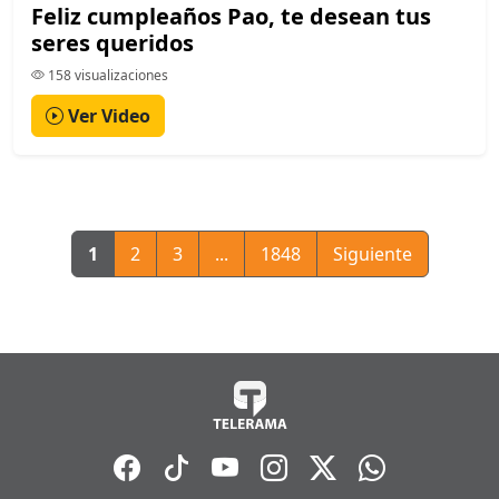
Feliz cumpleaños Pao, te desean tus
seres queridos
158 visualizaciones
Ver Video
1
2
3
...
1848
Siguiente