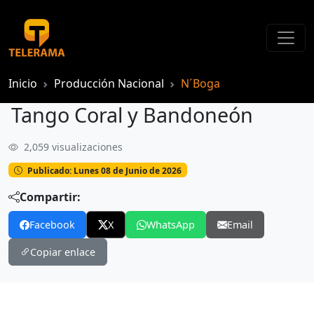
Inicio
Producción Nacional
N´Boga
Tango Coral y Bandoneón
2,059 visualizaciones
Tango Coral y Bandoneón
Publicado: Lunes 08 de Junio de 2026
Compartir:
Facebook
X
WhatsApp
Email
Copiar enlace