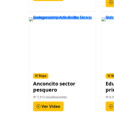
N´Boga
N´B
Anconcito sector
Ed
pesquero
pr
7,313 visualizaciones
6,5
Ver Video