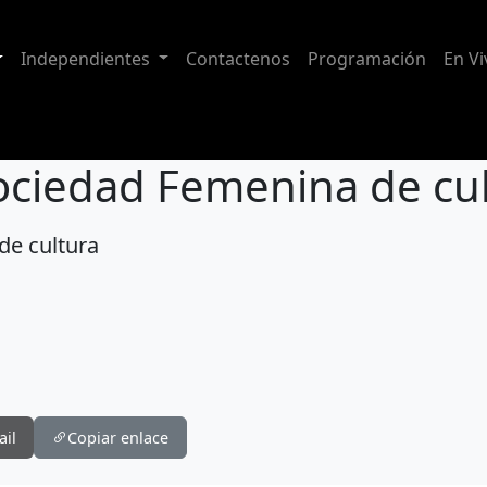
Independientes
Contactenos
Programación
En Vi
Sociedad Femenina de cu
de cultura
 cultura
ail
Copiar enlace