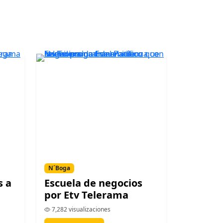
N´Boga
s a
Escuela de negocios
por Etv Telerama
7,282 visualizaciones