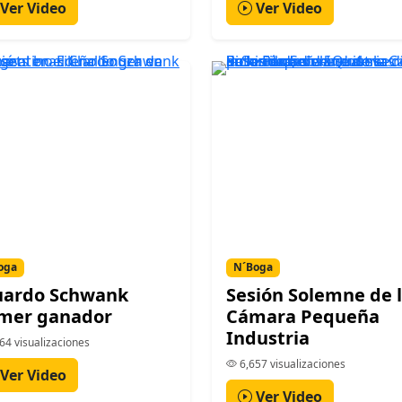
Ver Video
Ver Video
oga
N´Boga
uardo Schwank
Sesión Solemne de 
imer ganador
Cámara Pequeña
Industria
64 visualizaciones
6,657 visualizaciones
Ver Video
Ver Video