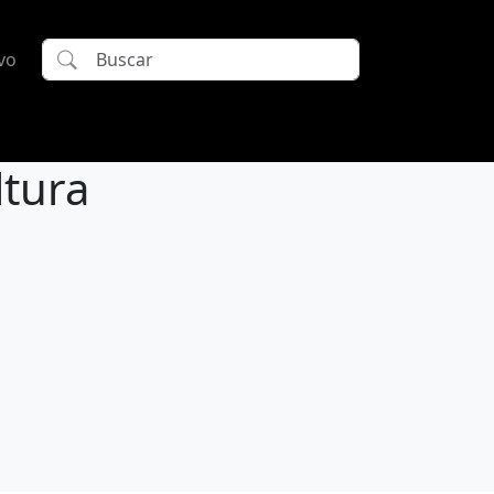
vo
ltura