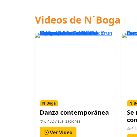
Videos de N´Boga
N´Boga
N´B
Danza contemporánea
Se 
con
6,462 visualizaciones
6,4
Ver Video