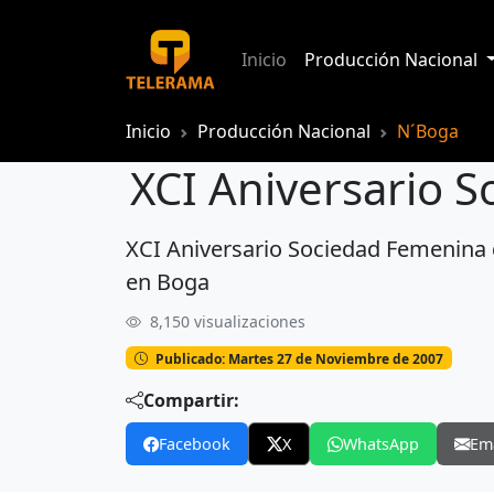
Inicio
Producción Nacional
Inicio
Producción Nacional
N´Boga
XCI Aniversario 
XCI Aniversario Sociedad Femenina 
XCI Aniversario Sociedad Femenina de
en Boga
8,150 visualizaciones
Publicado: Martes 27 de Noviembre de 2007
Compartir:
Facebook
X
WhatsApp
Em