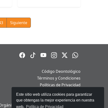
43
Siguiente
Código Deontológico
Términos y Condiciones
Políticas de Privacidad
Políticas de Cookies
Este sitio web utiliza cookies para garantizar
Aviso Legal
que obtengas la mejor experiencia en nuestra
Orgánica de Protección de Datos Personales
web.
Política de Privacidad