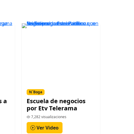
N´Boga
s a
Escuela de negocios
por Etv Telerama
7,282 visualizaciones
Ver Video