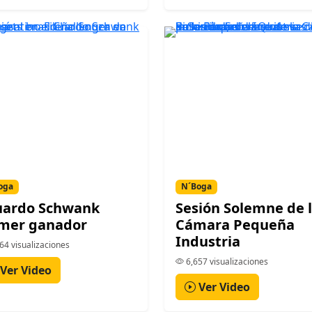
oga
N´Boga
uardo Schwank
Sesión Solemne de 
imer ganador
Cámara Pequeña
Industria
64 visualizaciones
6,657 visualizaciones
Ver Video
Ver Video