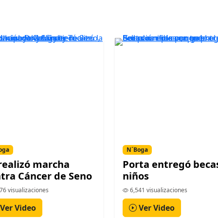
oga
N´Boga
realizó marcha
Porta entregó beca
tra Cáncer de Seno
niños
76 visualizaciones
6,541 visualizaciones
Ver Video
Ver Video