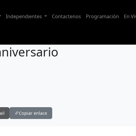
Independientes
Contactenos
Programación
En Vi
aniversario
ail
Copiar enlace