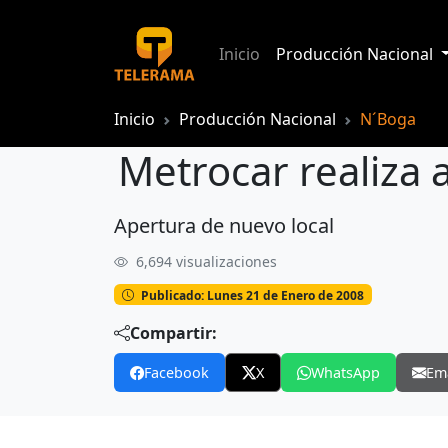
Inicio
Producción Nacional
Inicio
Producción Nacional
N´Boga
Metrocar realiza 
Apertura de nuevo local
Metrocar realiza aniversario
6,694 visualizaciones
Publicado: Lunes 21 de Enero de 2008
Compartir:
Facebook
X
WhatsApp
Em