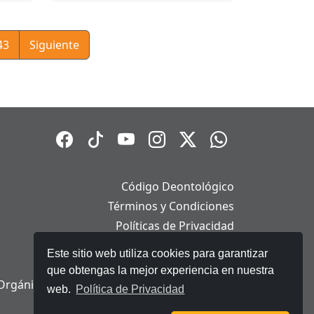
43
Siguiente
Código Deontológico
Términos y Condiciones
Políticas de Privacidad
Políticas de Cookies
Este sitio web utiliza cookies para garantizar
Aviso Legal
que obtengas la mejor experiencia en nuestra
Orgánica de Protección de Datos Personales
web.
Política de Privacidad