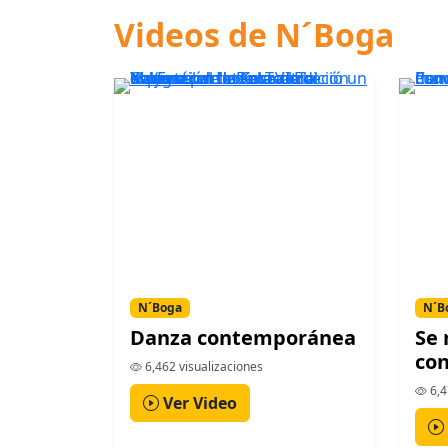
Videos de N´Boga
N´Boga
N´B
Danza contemporánea
Se 
con
6,462 visualizaciones
6,4
Ver Video