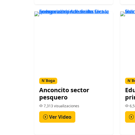
N´Boga
N´B
Anconcito sector
Ed
pesquero
pr
7,313 visualizaciones
6,5
Ver Video