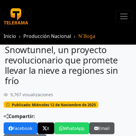
Inicio
Producción Nacional
N´Boga
Snowtunnel, un proyecto
revolucionario que promete
llevar la nieve a regiones sin
frío
9,767 visualizaciones
Snowtunnel, un proyecto revolucionario que promete llevar la nieve a regiones sin frío
Publicado: Miércoles 12 de Noviembre de 2025
Compartir:
Facebook
X
WhatsApp
Email