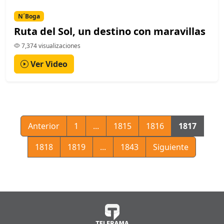
N´Boga
Ruta del Sol, un destino con maravillas
7,374 visualizaciones
Ver Video
Anterior
1
...
1815
1816
1817
1818
1819
...
1843
Siguiente