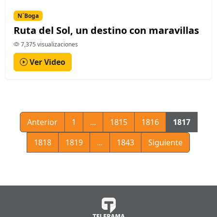
N´Boga
Ruta del Sol, un destino con maravillas
7,375 visualizaciones
Ver Video
Anterior
1
...
1815
1816
1817
1818
1819
...
1843
Siguiente