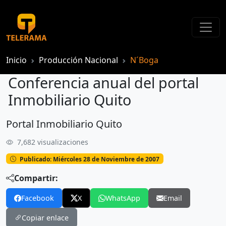
Inicio
Producción Nacional
N´Boga
Conferencia anual del portal
Inmobiliario Quito
Portal Inmobiliario Quito
Conferencia anual del portal Inmobiliario Quito
7,682 visualizaciones
Publicado: Miércoles 28 de Noviembre de 2007
Compartir:
Facebook
X
WhatsApp
Email
Copiar enlace