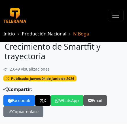
Inicio
Producción Nacional
N´Boga
Crecimiento de Smartfit y
trayectoria
2,649 visualizaciones
Crecimiento de Smartfit y trayectoria
Publicado: Jueves 04 de Junio de 2026
Compartir:
Facebook
X
WhatsApp
Email
Copiar enlace