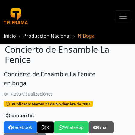
Inicio
Producción Nacional
N´Boga
Concierto de Ensamble La
Fenice
Concierto de Ensamble La Fenice
Concierto de Ensamble La Fenice
en boga
7,393 visualizaciones
Publicado: Martes 27 de Noviembre de 2007
Compartir:
Facebook
X
WhatsApp
Email