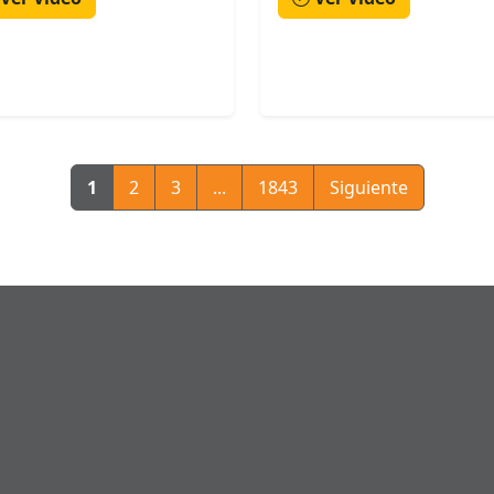
1
2
3
...
1843
Siguiente