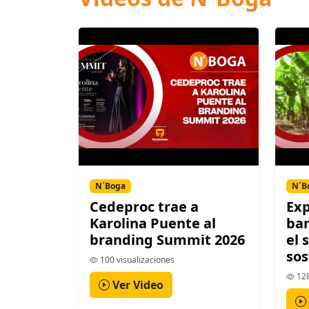
N´Boga
N´B
Cedeproc trae a
Exp
Karolina Puente al
ban
branding Summit 2026
el 
sos
100 visualizaciones
128
Ver Video