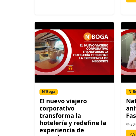
N´Boga
N´B
El nuevo viajero
Nat
corporativo
ani
transforma la
Fa
hotelería y redefine la
304
experiencia de