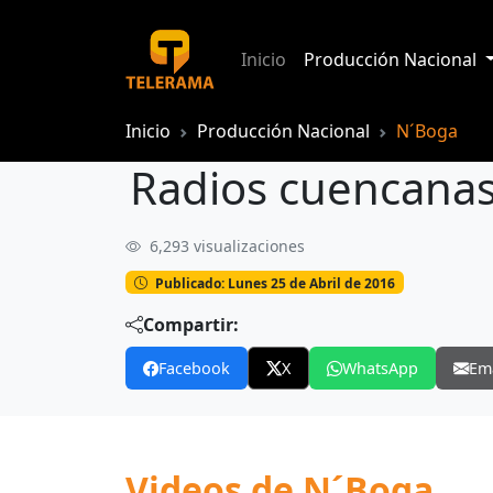
Inicio
Producción Nacional
Inicio
Producción Nacional
N´Boga
Radios cuencanas
6,293 visualizaciones
Radios cuencanas se unen en ayuda a
Publicado: Lunes 25 de Abril de 2016
Compartir:
Facebook
X
WhatsApp
Em
Videos de N´Boga