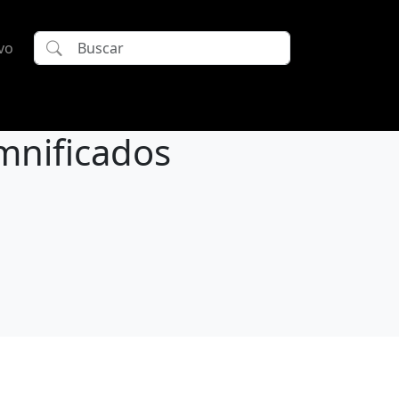
vo
mnificados