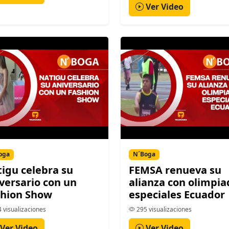
Ver Video
oga
N´Boga
igu celebra su
FEMSA renueva su
versario con un
alianza con olimpia
shion Show
especiales Ecuador
 visualizaciones
295 visualizaciones
Ver Video
Ver Video