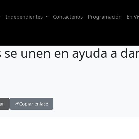
Independientes
Contactenos
Programación
En Vi
 se unen en ayuda a da
 damnificados
ail
Copiar enlace