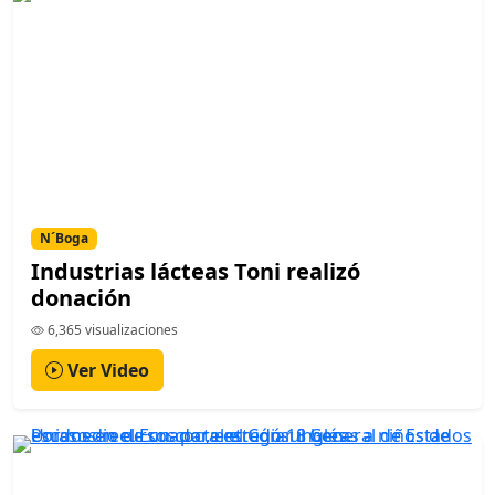
N´Boga
Industrias lácteas Toni realizó
donación
6,365 visualizaciones
Ver Video