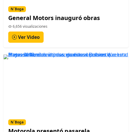
N´Boga
General Motors inauguró obras
6,656 visualizaciones
Ver Video
N´Boga
Motorola presentó pasarela