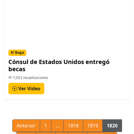
N´Boga
Cónsul de Estados Unidos entregó
becas
7,053 visualizaciones
Ver Video
Anterior
1
...
1818
1819
1820