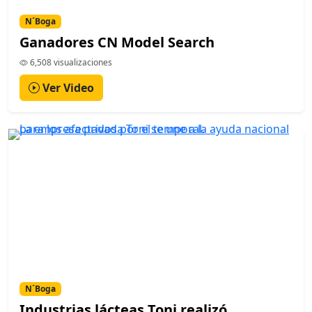
N´Boga
Ganadores CN Model Search
6,508 visualizaciones
Ver Video
N´Boga
Industrias lácteas Toni realizó