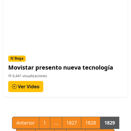
N´Boga
Movistar presento nueva tecnología
6,441 visualizaciones
Ver Video
Anterior
1
...
1827
1828
1829