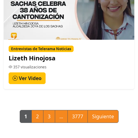
Entrevistas de Telerama Noticias
Lizeth Hinojosa
357 visualizaciones
Ver Video
1
2
3
...
3777
Siguiente