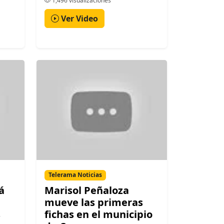
1,496 visualizaciones
Ver Video
Telerama Noticias
á
Marisol Peñaloza
mueve las primeras
s
fichas en el municipio