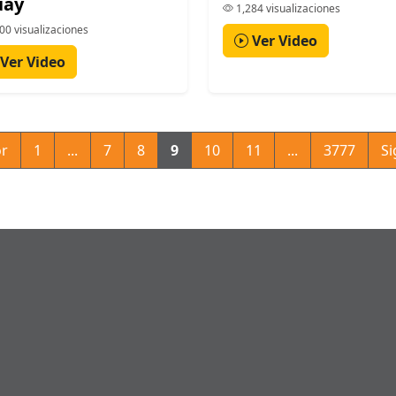
uay
1,284 visualizaciones
00 visualizaciones
Ver Video
Ver Video
or
1
...
7
8
9
10
11
...
3777
Si