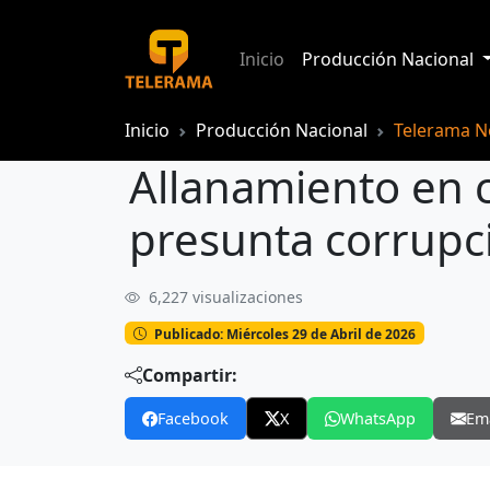
Inicio
Producción Nacional
Inicio
Producción Nacional
Telerama No
Allanamiento en c
presunta corrupc
6,227 visualizaciones
Allanamiento en centro tecnológico de
Publicado: Miércoles 29 de Abril de 2026
Compartir:
Facebook
X
WhatsApp
Em