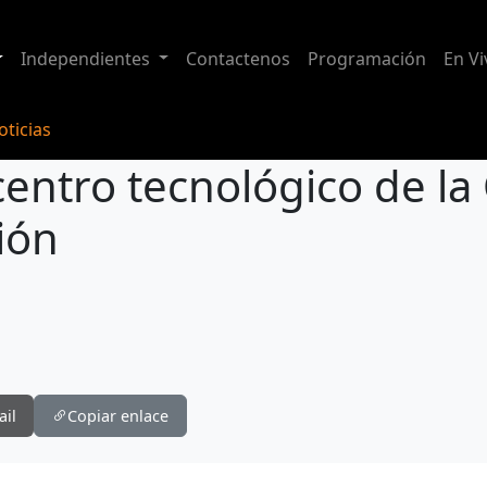
Independientes
Contactenos
Programación
En Vi
ticias
entro tecnológico de la
ión
 la Centrosur por presunta corrupción
ail
Copiar enlace