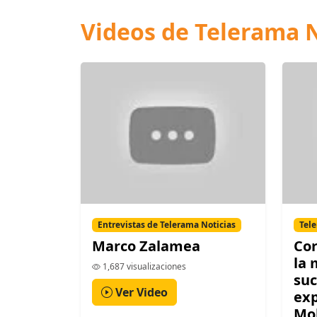
Videos de Telerama N
Entrevistas de Telerama Noticias
Tele
Marco Zalamea
Cor
la
1,687 visualizaciones
suc
Ver Video
exp
Mo