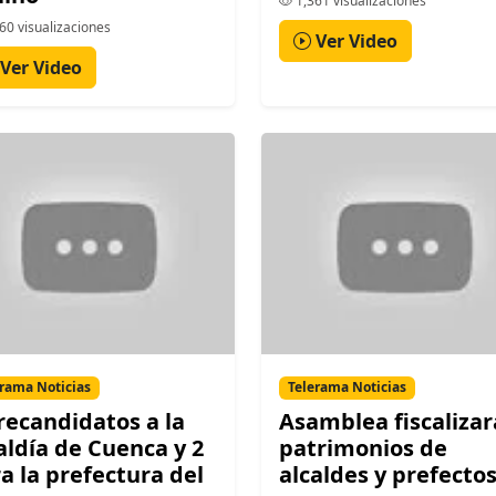
1,361 visualizaciones
60 visualizaciones
Ver Video
Ver Video
rama Noticias
Telerama Noticias
recandidatos a la
Asamblea fiscalizar
aldía de Cuenca y 2
patrimonios de
a la prefectura del
alcaldes y prefecto