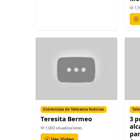
1,5
Entrevistas de Telerama Noticias
Tele
Teresita Bermeo
3 p
alc
1,003 visualizaciones
par
Ver Video