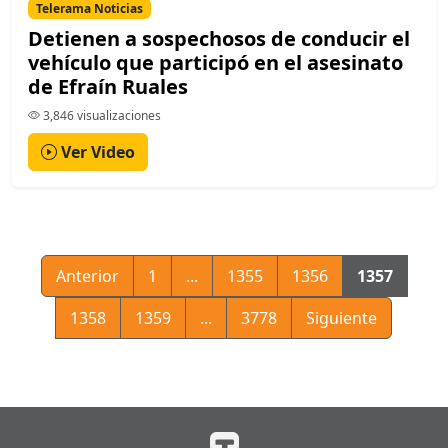
Telerama Noticias
Detienen a sospechosos de conducir el
vehículo que participó en el asesinato
de Efraín Ruales
3,846 visualizaciones
Ver Video
Anterior
1
...
1355
1356
1357
1358
1359
...
3778
Siguiente