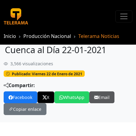
Inicio
Producción Nacional
Telerama Noticias
Cuenca al Día 22-01-2021
3,566 visualizaciones
Cuenca al Día 22-01-2021
Publicado: Viernes 22 de Enero de 2021
Compartir:
Facebook
X
WhatsApp
Email
Copiar enlace