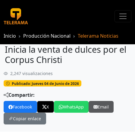
Inicio
Producción Nacional
Telerama Noticias
Inicia la venta de dulces por el
Corpus Christi
2,247 visualizaciones
Inicia la venta de dulces por el Corpus Christi
Publicado: Jueves 04 de Junio de 2026
Compartir:
Facebook
X
WhatsApp
Email
Copiar enlace