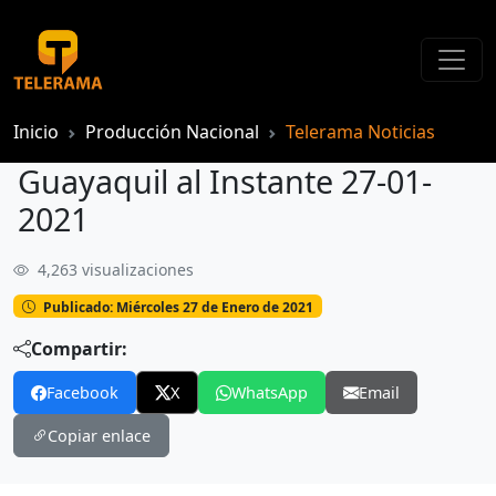
Inicio
Producción Nacional
Telerama Noticias
Guayaquil al Instante 27-01-
2021
4,263 visualizaciones
Guayaquil al Instante 27-01-2021
Publicado: Miércoles 27 de Enero de 2021
Compartir:
Facebook
X
WhatsApp
Email
Copiar enlace