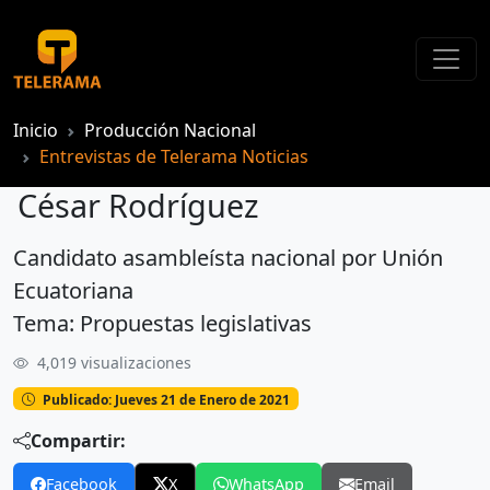
Inicio
Producción Nacional
Entrevistas de Telerama Noticias
César Rodríguez
Candidato asambleísta nacional por Unión
César Rodríguez
Ecuatoriana
Tema: Propuestas legislativas
4,019 visualizaciones
Publicado: Jueves 21 de Enero de 2021
Compartir:
Facebook
X
WhatsApp
Email