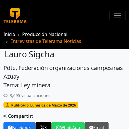
Inicio
Producción Nacional
Entrevistas de Telerama Noticias
Lauro Sigcha
Pdte. Federación organizaciones campesinas
Lauro Sigcha
Azuay
Tema: Ley minera
3,695 visualizaciones
Publicado: Lunes 02 de Marzo de 2026
Compartir:
Facebook
X
WhatsApp
Email