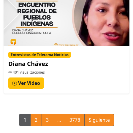
Entrevistas de Telerama Noticias
Diana Chávez
401 visualizaciones
Ver Video
1
2
3
...
3778
Siguiente