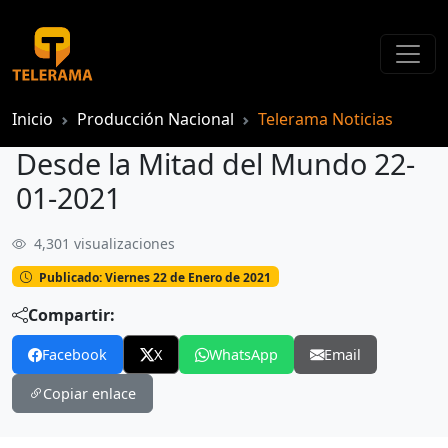
Inicio
Producción Nacional
Telerama Noticias
Desde la Mitad del Mundo 22-
01-2021
4,301 visualizaciones
Desde la Mitad del Mundo 22-01-2021
Publicado: Viernes 22 de Enero de 2021
Compartir:
Facebook
X
WhatsApp
Email
Copiar enlace