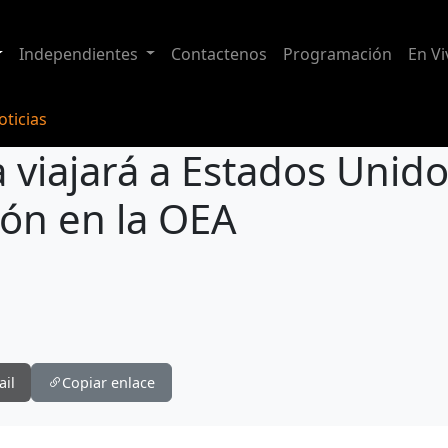
Independientes
Contactenos
Programación
En Vi
ticias
 viajará a Estados Unid
ión en la OEA
Presidente Noboa viajará a Estados Unidos para agenda diplomática y sesión en la OEA
ail
Copiar enlace