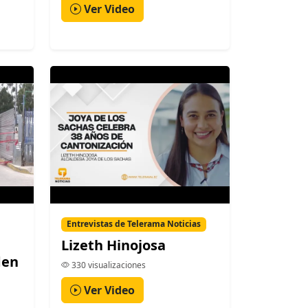
Ver Video
Entrevistas de Telerama Noticias
Lizeth Hinojosa
den
330 visualizaciones
Ver Video