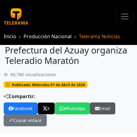
Inicio
Producción Nacional
Telerama Noticias
Prefectura del Azuay organiza
Teleradio Maratón
60,780 visualizaciones
Prefectura del Azuay organiza Teleradio Maratón
Publicado: Miércoles 01 de Abril de 2020
Compartir:
Facebook
X
WhatsApp
Email
Copiar enlace