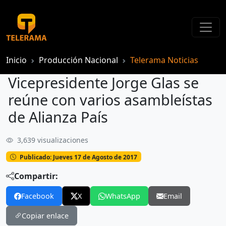
Inicio
Producción Nacional
Telerama Noticias
Vicepresidente Jorge Glas se
reúne con varios asambleístas
de Alianza País
3,639 visualizaciones
Vicepresidente Jorge Glas se reúne con varios asambleístas de Alianza País
Publicado: Jueves 17 de Agosto de 2017
Compartir:
Facebook
X
WhatsApp
Email
Copiar enlace