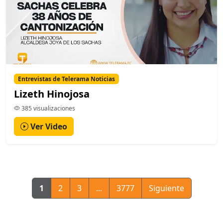
Entrevistas de Telerama Noticias
Lizeth Hinojosa
385 visualizaciones
Ver Video
1
2
3
...
3777
Siguiente