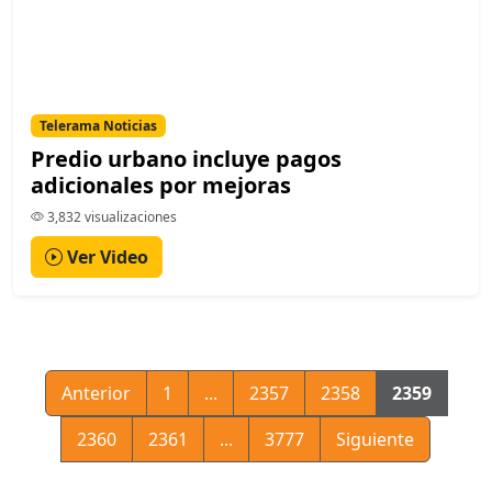
Telerama Noticias
Predio urbano incluye pagos
adicionales por mejoras
3,832 visualizaciones
Ver Video
Anterior
1
...
2357
2358
2359
2360
2361
...
3777
Siguiente