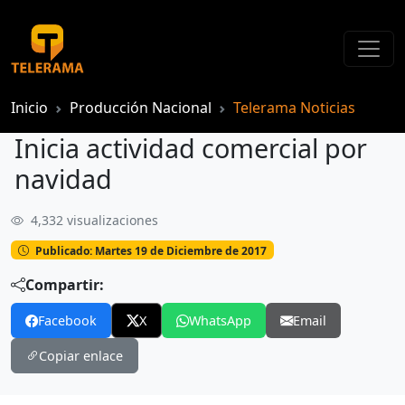
Inicio
Producción Nacional
Telerama Noticias
Inicia actividad comercial por
navidad
4,332 visualizaciones
Inicia actividad comercial por navidad
Publicado: Martes 19 de Diciembre de 2017
Compartir:
Facebook
X
WhatsApp
Email
Copiar enlace