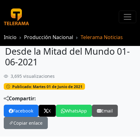
Inicio
Producción Nacional
Telerama Noticias
Desde la Mitad del Mundo 01-
06-2021
3,695 visualizaciones
Desde la Mitad del Mundo 01-06-2021
Publicado: Martes 01 de Junio de 2021
Compartir:
Facebook
X
WhatsApp
Email
Copiar enlace