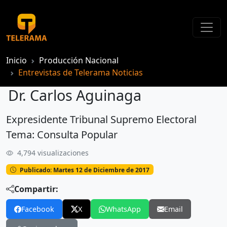
Inicio
Producción Nacional
Entrevistas de Telerama Noticias
Dr. Carlos Aguinaga
Expresidente Tribunal Supremo Electoral
Dr. Carlos Aguinaga
Tema: Consulta Popular
4,794 visualizaciones
Publicado: Martes 12 de Diciembre de 2017
Compartir:
Facebook
X
WhatsApp
Email