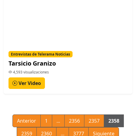
Entrevistas de Telerama Noticias
Tarsicio Granizo
4,593 visualizaciones
Ver Video
Anterior
1
...
2356
2357
2358
2359
2360
...
3777
Siguiente