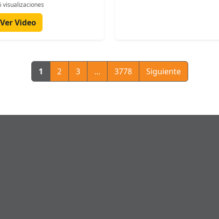
 visualizaciones
Ver Video
1
2
3
...
3778
Siguiente