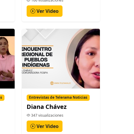
166 visualizaciones
Ver Video
as
Entrevistas de Telerama Noticias
Diana Chávez
347 visualizaciones
Ver Video