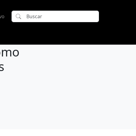
vo
como
s