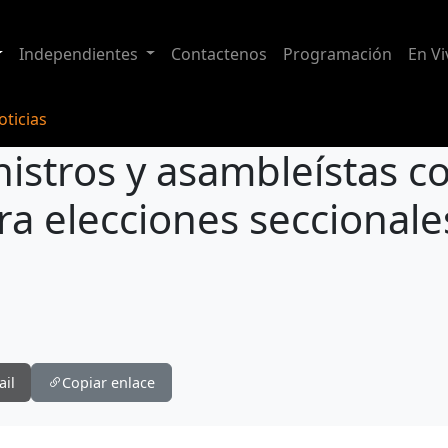
Independientes
Contactenos
Programación
En Vi
ticias
istros y asambleístas 
a elecciones seccionale
ADN presenta ministros y asambleístas como precandidatos para elecciones seccionales
ail
Copiar enlace