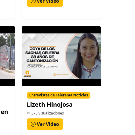
Ver Video
Entrevistas de Telerama Noticias
Lizeth Hinojosa
den
378 visualizaciones
Ver Video