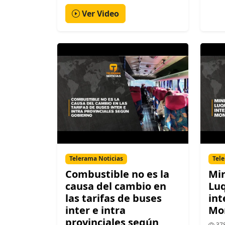
Ver Video
Telerama Noticias
Tele
Combustible no es la
Min
causa del cambio en
Luq
las tarifas de buses
int
inter e intra
Mo
provinciales según
378