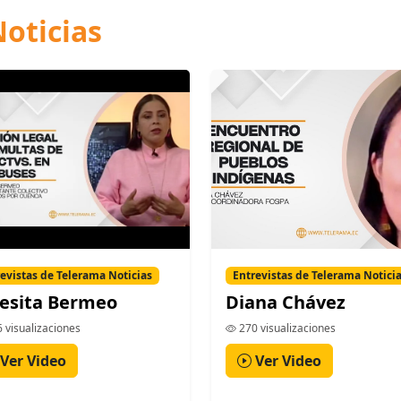
oticias
evistas de Telerama Noticias
Entrevistas de Telerama Notici
esita Bermeo
Diana Chávez
 visualizaciones
270 visualizaciones
Ver Video
Ver Video