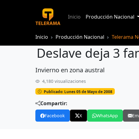
Inicio
Producción Nacional
Inicio
Producción Nacional
Telerama No
Deslave deja 3 fam
Invierno en zona austral
Deslave deja 3 familias en la calle
4,180 visualizaciones
Publicado: Lunes 05 de Mayo de 2008
Compartir:
Facebook
X
WhatsApp
Em