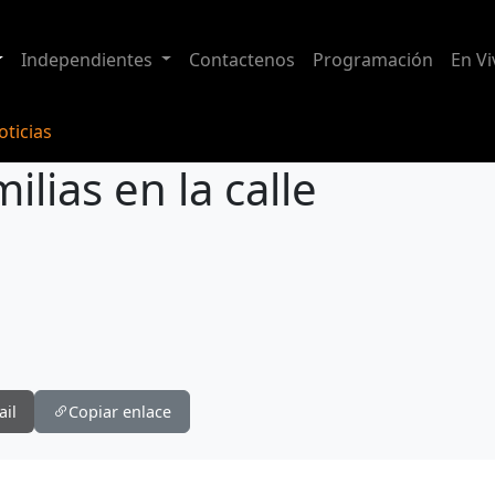
Independientes
Contactenos
Programación
En Vi
ticias
ilias en la calle
ail
Copiar enlace