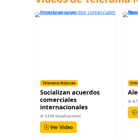
Telerama Noticias
Entr
Socializan acuerdos
Ale
comerciales
4,7
internacionales
3,658 visualizaciones
Ver Video