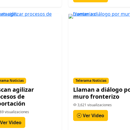
rama Noticias
Telerama Noticias
can agilizar
Llaman a diálogo p
cesos de
muro fronterizo
ortación
3,621 visualizaciones
69 visualizaciones
Ver Video
Ver Video