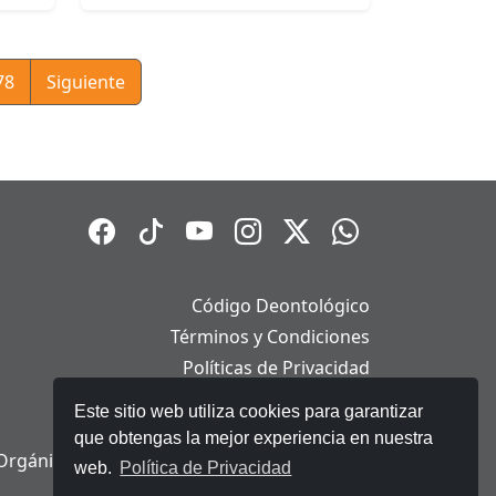
78
Siguiente
Código Deontológico
Términos y Condiciones
Políticas de Privacidad
Políticas de Cookies
Este sitio web utiliza cookies para garantizar
Aviso Legal
que obtengas la mejor experiencia en nuestra
Orgánica de Protección de Datos Personales
web.
Política de Privacidad