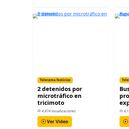
Telerama Noticias
Tele
2 detenidos por
Bus
microtráfico en
pro
tricimoto
exp
4,474 visualizaciones
4,1
Ver Video