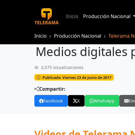
Inicio
Producción Nacional
Inicio
Producción Nacional
Telerama No
Medios digitales
3,575 visualizaciones
Medios digitales proponen reformas a
Publicado: Viernes 23 de Junio de 2017
Compartir:
Facebook
X
WhatsApp
Em
Videos de Telerama N