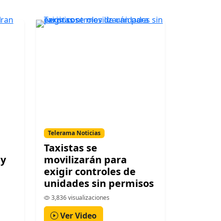
Telerama Noticias
Taxistas se
ay
movilizarán para
exigir controles de
unidades sin permisos
3,836 visualizaciones
Ver Video