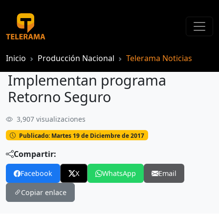
Inicio
Producción Nacional
Telerama Noticias
Implementan programa
Retorno Seguro
3,907 visualizaciones
Implementan programa Retorno Seguro
Publicado: Martes 19 de Diciembre de 2017
Compartir:
Facebook
X
WhatsApp
Email
Copiar enlace