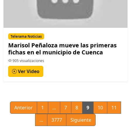
Telerama Noticias
Marisol Peñaloza mueve las primeras
fichas en el municipio de Cuenca
905 visualizaciones
Ver Video
Anterior
1
...
7
8
9
10
11
...
3777
Siguiente