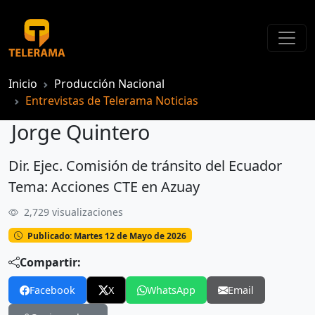
Inicio
Producción Nacional
Entrevistas de Telerama Noticias
Jorge Quintero
Dir. Ejec. Comisión de tránsito del Ecuador
Jorge Quintero
Tema: Acciones CTE en Azuay
2,729 visualizaciones
Publicado: Martes 12 de Mayo de 2026
Compartir:
Facebook
X
WhatsApp
Email