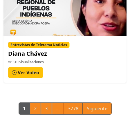
Entrevistas de Telerama Noticias
Diana Chávez
310 visualizaciones
Ver Video
1
2
3
...
3778
Siguiente