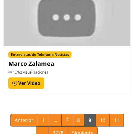
Entrevistas de Telerama Noticias
Marco Zalamea
1,762 visualizaciones
Ver Video
Anterior
1
...
7
8
9
10
11
...
3778
Siguiente