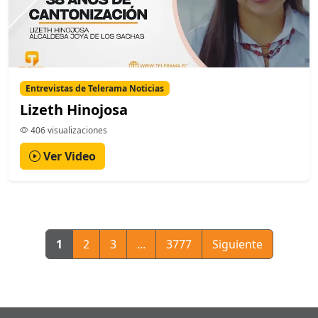
Entrevistas de Telerama Noticias
Lizeth Hinojosa
406 visualizaciones
Ver Video
1
2
3
...
3777
Siguiente