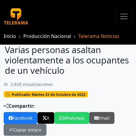
Inicio
Producción Nacional
Telerama Noticias
Varias personas asaltan
violentamente a los ocupantes
de un vehículo
2,828 visualizaciones
Varias personas asaltan violentamente a los ocupantes de un vehículo
Publicado: Martes 25 de Octubre de 2022
Compartir:
Facebook
X
WhatsApp
Email
Copiar enlace